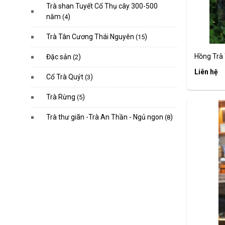
Trà shan Tuyết Cổ Thụ cây 300-500
năm
)
(4
Trà Tân Cương Thái Nguyên
)
(15
Hồng Trà 
Đặc sản
)
(2
Liên hệ
Cổ Trà Quýt
)
(3
Trà Rừng
)
(5
Trà thư giãn -Trà An Thần - Ngủ ngon
)
(8