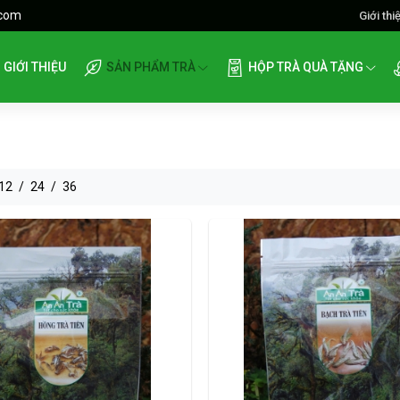
.com
Giới thi
GIỚI THIỆU
SẢN PHẨM TRÀ
HỘP TRÀ QUÀ TẶNG
12
/
24
/
36