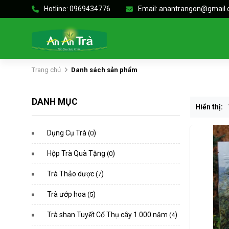
Hotline: 0969434776
Email: anantrangon@gmail
Trang chủ
Danh sách sản phẩm
DANH MỤC
Hiển thị:
Dụng Cụ Trà
)
(0
Hộp Trà Quà Tặng
)
(0
Trà Thảo dược
)
(7
Trà ướp hoa
)
(5
Trà shan Tuyết Cổ Thụ cây 1.000 năm
)
(4