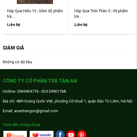
Hộp Quà Hiểu 15 - Gồm 02 phẩm
Hộp Quà Tình Thân 5 - 05 phẩm
trà ...
trà ...
Liên hệ
Liên hệ
GIẢM GIÁ
Không có dữ liệu
CÔNG TY CỔ PHẦN TRÀ TÂN AN
Hotline:
0969434776 - 024.39901768
Địa chỉ: 489 Hoàng Quốc Việt, phường Cổ nhuế 1, quận Bắc Từ Liêm, Hà Nội
Email: anantrangon@gmail.com
Theo dõi chúng tôi tại