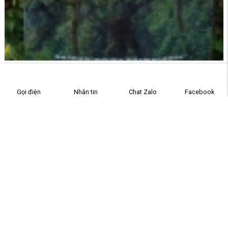
Hồng Lão Trà Mốc Giới 79
Gọi điện
Nhắn tin
Chat Zalo
Facebook
Liên hệ
Mã sản phẩm:
4YJ80DE2F5
Danh mục:
Trà shan Tuyết Cổ Thụ cây 1.000 năm
,
Trà thư giãn -Trà An
Thần - Ngủ ngon
Búp chè được thu hái từ những cây chè trong rừng chè hàng NGHÌN NĂM
TUỔI ở độ cao từ 2.130m- dưới 2.600m so với mực nước biển. Cây cao đến hơn
20m, có cây to 2 người ôm.
Chè chỉ được hái duy nhất 1 vụ
xuân hàng năm, khi cây chè được nghỉ 1 năm,
đã tích tụ đầy đủ dưỡng chất từ thiên nhiên khắc nghiệt, ở nơi quanh năm mây
mù, gió rít. Vào mùa đông băng giá, cây chè bị đóng băng toàn thân, thậm chí
có năm tuyết rơi phủ kín và bị mưa đá xối xả làm trầy thân, gãy cành.